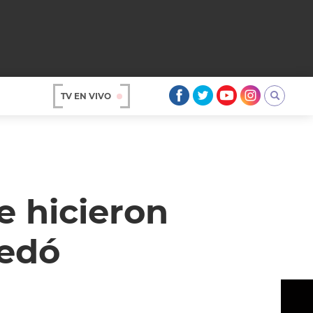
TV EN VIVO
AR
e hicieron
uedó
OS
A