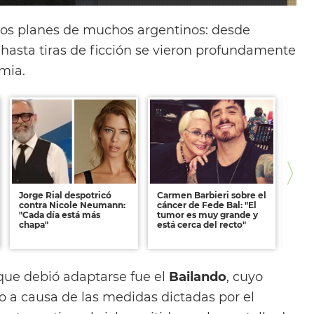
os planes de muchos argentinos: desde
 hasta tiras de ficción se vieron profundamente
mia.
Jorge Rial despotricó
Carmen Barbieri sobre el
Benj
contra Nicole Neumann:
cáncer de Fede Bal: "El
sobr
"Cada día está más
tumor es muy grande y
la C
chapa"
está cerca del recto"
mej
pude
que debió adaptarse fue el
Bailando
, cuyo
 a causa de las medidas dictadas por el