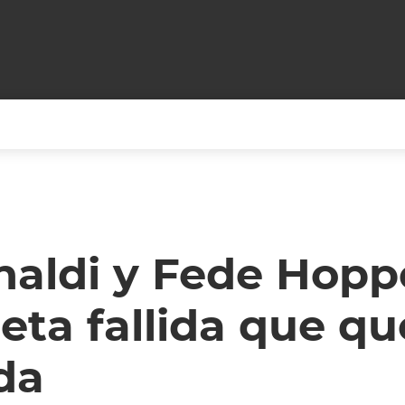
+CARAS
CINE NET
HAIR RECOVERY
TODOS PODEMOS VIAJ
LOS CIELOS
GOSSIP
PARES DE COMEDIA
naldi y Fede Hopp
X ARGENTINA
ENTROMETIDOS EN LA TELE
FIESTAS ARGENTINAS
eta fallida que q
TV
ENTRE NOS
BELLEZA FASHION
OCIOS
MODO FONTEVECCHIA
FULL FACE TV
da
RA UN CAMBIO
PERIODISMO PURO
DESAFÍO 10 AÑOS MEN
REPERFILAR
AGENDA CORPORATIV