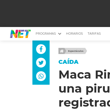
PROGRAMAS
HORARIOS
TARIFAS
MESA PICANTE
BIRI BIRI
Espectáculos
YUYITO A LA TARDE
DR. BEAUTY
CAÍDA
EMPRENDI2
EL SEÑOR DE 
Maca Ri
LONGOBARDI
ARGENTINOS 
una piru
QUÉ TE PASA
ESTÉTICA 360 
EL OLIVO BLANCO
CARAS Y NEG
registra
TU LUGAR IDEAL
SCOUTING PA
CHICHE EN VIVO
INTELEXIS TV