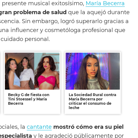
n presente musical exitosísimo,
María Becerra
gran problema de salud
que la aquejó durante
cencia. Sin embargo, logró superarlo gracias a
 una influencer y cosmetóloga profesional que
 cuidado personal.
Becky G de fiesta con
La Sociedad Rural contra
Tini Stoessel y María
María Becerra por
Becerra
criticar el consumo de
leche
ciales, la
cantante
mostró cómo era su piel
especialista
y le agradeció públicamente por