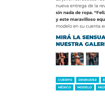
nueva entrega de la rev
sin nada de ropa. “Feli
y este maravilloso eq
modelo en su cuenta 
MIRÁ LA SENSUA
NUESTRA GALER
CUERPO
DESNUDEZ
MÉXICO
MODELO
MUJ