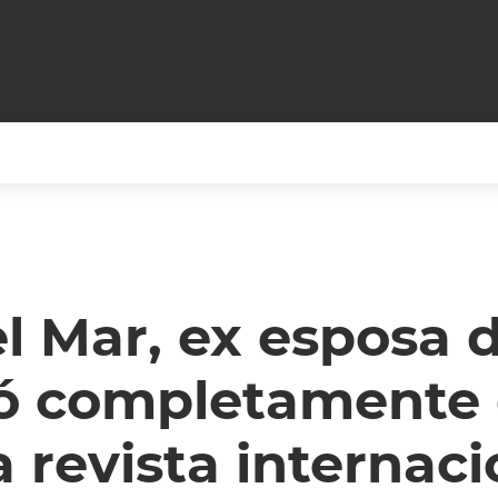
+CARAS
CINE NET
HAIR RECOVERY
TODOS PODEMOS VIAJ
LOS CIELOS
GOSSIP
PARES DE COMEDIA
l Mar, ex esposa 
X ARGENTINA
ENTROMETIDOS EN LA TELE
FIESTAS ARGENTINAS
só completamente
TV
ENTRE NOS
BELLEZA FASHION
OCIOS
MODO FONTEVECCHIA
FULL FACE TV
 revista internaci
RA UN CAMBIO
PERIODISMO PURO
DESAFÍO 10 AÑOS MEN
REPERFILAR
AGENDA CORPORATIV