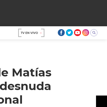
TV EN VIVO
AR
de Matías
 desnuda
onal
OS
A