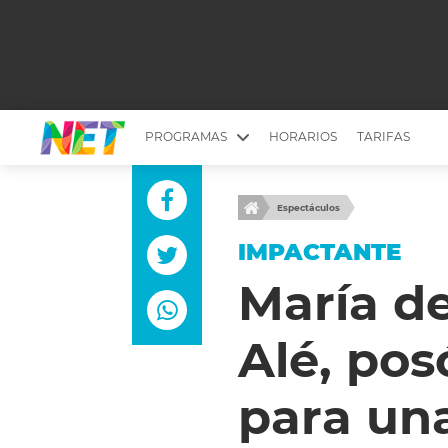
PROGRAMAS
HORARIOS
TARIFAS
MESA PICANTE
BIRI BIRI
Espectáculos
YUYITO A LA TARDE
DR. BEAUTY
IMPACTANTE
EMPRENDI2
EL SEÑOR DE 
María de
LONGOBARDI
ARGENTINOS 
Alé, po
QUÉ TE PASA
ESTÉTICA 360 
EL OLIVO BLANCO
CARAS Y NEG
para una
TU LUGAR IDEAL
SCOUTING PA
CHICHE EN VIVO
INTELEXIS TV