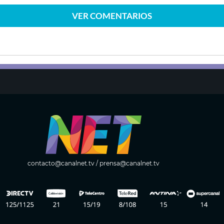
VER
COMENTARIOS
contacto@canalnet.tv
/
prensa@canalnet.tv