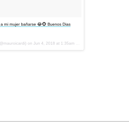
r a mi mujer bañarse 😂🐵 Buenos Dias
@mauroicardi) on
Jun 4, 2018 at 1:35am PDT