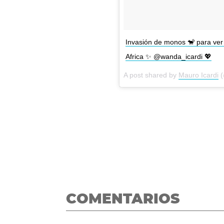
Invasión de monos 🐒 para ve
Africa ✨ @wanda_icardi 💖
A post shared by
Mauro Icardi
(
COMENTARIOS