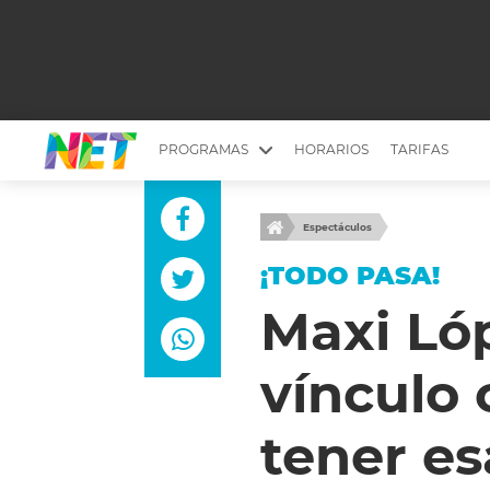
PROGRAMAS
HORARIOS
TARIFAS
MESA PICANTE
BIRI BIRI
Espectáculos
YUYITO A LA TARDE
DR. BEAUTY
¡TODO PASA!
EMPRENDI2
EL SEÑOR DE 
Maxi Lóp
LONGOBARDI
ARGENTINOS 
vínculo
QUÉ TE PASA
ESTÉTICA 360 
EL OLIVO BLANCO
CARAS Y NEG
tener es
TU LUGAR IDEAL
SCOUTING PA
CHICHE EN VIVO
INTELEXIS TV