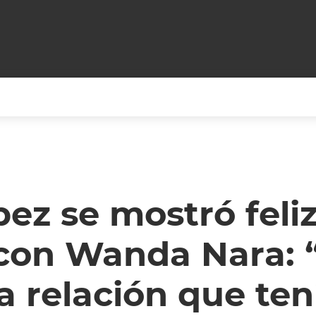
+CARAS
CINE NET
HAIR RECOVERY
TODOS PODEMOS VIAJ
LOS CIELOS
GOSSIP
PARES DE COMEDIA
ez se mostró feli
X ARGENTINA
ENTROMETIDOS EN LA TELE
FIESTAS ARGENTINAS
 con Wanda Nara: 
TV
ENTRE NOS
BELLEZA FASHION
OCIOS
MODO FONTEVECCHIA
FULL FACE TV
a relación que te
RA UN CAMBIO
PERIODISMO PURO
DESAFÍO 10 AÑOS MEN
REPERFILAR
AGENDA CORPORATIV