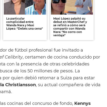
La particular
Maxi López palpitó su
complicidad entre
debut en MasterChef y
Wanda Nara y Maxi
se refirió a cómo será
López: "Debés una cena"
compartir con Wanda
Nara: "No corro con
ventaja"
dor de fútbol profesional fue invitado a
f Celibrity
, certamen de cocina conducido por
ta con la presencia de otras celebridades
busca de los 50 millones de pesos. La
 por quien debió retornar a Suiza para estar
la Christiansson
, su actual compañera de vida
 mamá.
 las cocinas del concurso de fondo,
Kennys