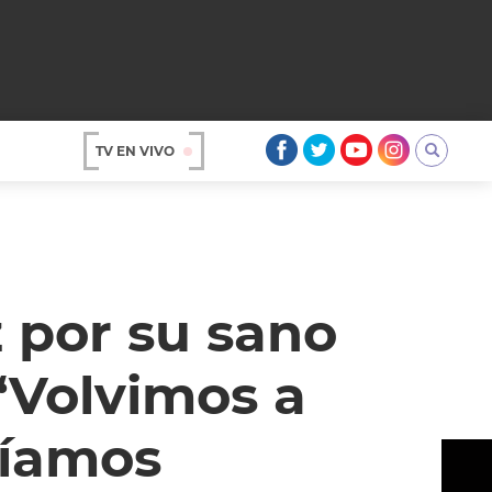
TV EN VIVO
AR
z por su sano
“Volvimos a
níamos
OS
A