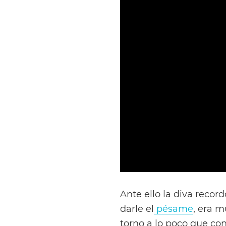
Ante ello la diva reco
darle el
pésame
, era 
torno a lo poco que co