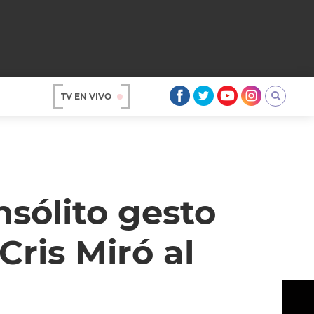
TV EN VIVO
AR
nsólito gesto
ris Miró al
OS
A