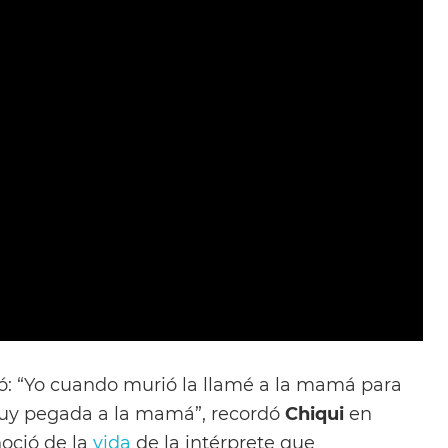
rdó: “Yo cuando murió la llamé a la mamá para
muy pegada a la mamá”, recordó
Chiqui
en
noció de la
vida
de la intérprete que