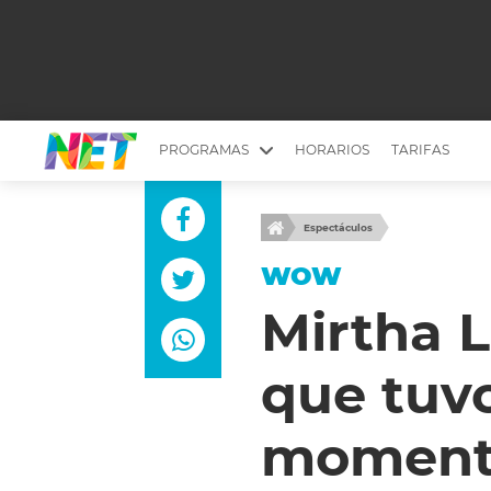
PROGRAMAS
HORARIOS
TARIFAS
MESA PICANTE
BIRI BIRI
Espectáculos
YUYITO A LA TARDE
DR. BEAUTY
WOW
EMPRENDI2
EL SEÑOR DE 
Mirtha L
LONGOBARDI
ARGENTINOS 
que tuvo
QUÉ TE PASA
ESTÉTICA 360 
EL OLIVO BLANCO
CARAS Y NEG
momento
TU LUGAR IDEAL
SCOUTING PA
CHICHE EN VIVO
INTELEXIS TV