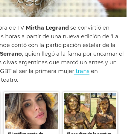
ora de TV
Mirtha Legrand
se convirtió en
s horas a partir de una nueva edición de ‘La
de contó con la participación estelar de la
 Serrano
, quien llegó a la fama por encarnar el
s divas argentinas que marcó un antes y un
LGBT al ser la primera mujer
trans
en
teatro.
El insólito gesto de
El escultor de la estatua