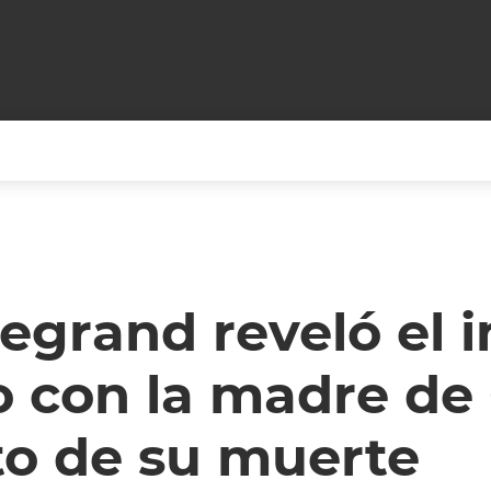
+CARAS
CINE NET
HAIR RECOVERY
TODOS PODEMOS VIAJ
LOS CIELOS
GOSSIP
PARES DE COMEDIA
egrand reveló el i
X ARGENTINA
ENTROMETIDOS EN LA TELE
FIESTAS ARGENTINAS
 con la madre de C
TV
ENTRE NOS
BELLEZA FASHION
OCIOS
MODO FONTEVECCHIA
FULL FACE TV
 de su muerte
RA UN CAMBIO
PERIODISMO PURO
DESAFÍO 10 AÑOS MEN
REPERFILAR
AGENDA CORPORATIV