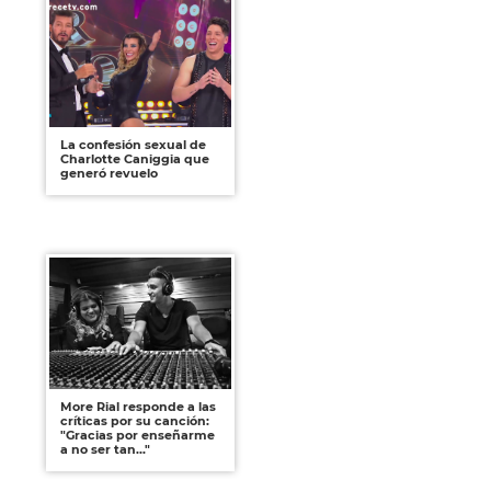
La confesión sexual de
Charlotte Caniggia que
generó revuelo
More Rial responde a las
críticas por su canción:
"Gracias por enseñarme
a no ser tan..."