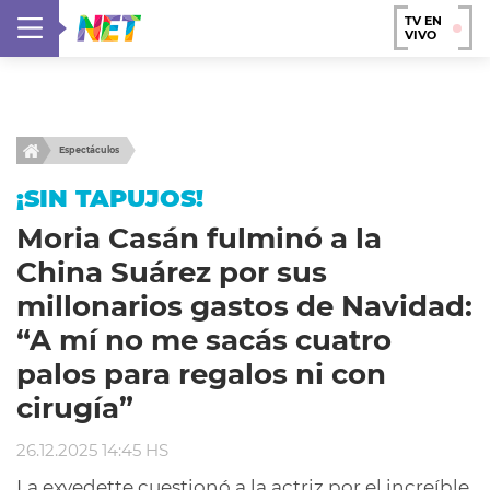
TV EN
VIVO
Espectáculos
¡SIN TAPUJOS!
Moria Casán fulminó a la
China Suárez por sus
millonarios gastos de Navidad:
“A mí no me sacás cuatro
palos para regalos ni con
cirugía”
26.12.2025 14:45 HS
La exvedette cuestionó a la actriz por el increíble