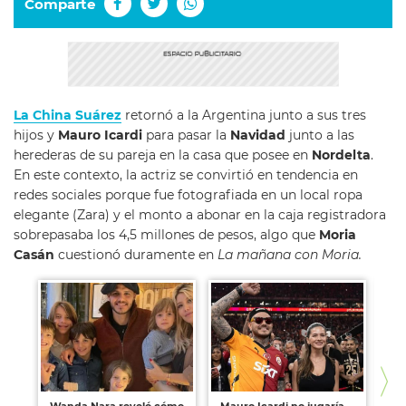
Comparte
La China Suárez
retornó a la Argentina junto a sus tres
hijos y
Mauro Icardi
para pasar la
Navidad
junto a las
herederas de su pareja en la casa que posee en
Nordelta
.
En este contexto, la actriz se convirtió en tendencia en
redes sociales porque fue fotografiada en un local ropa
elegante (Zara) y el monto a abonar en la caja registradora
sobrepasaba los 4,5 millones de pesos, algo que
Moria
Casán
cuestionó duramente en
La mañana con Moria.
Wanda Nara reveló cómo
Mauro Icardi no jugaría
La