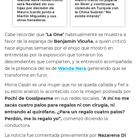
será Navidad sin sus
en River y continuaría
re
hijas por decisión de
viviendo en Turquía con
qu
Mauro Icardi: junto a
la China Suárez: "No
Ica
Martín Migueles y sus
existe interés"
"N
otros herederos
Cabe recordar que
‘La One’
habitualmente se muestra a
favor de la expareja de
Benjamín Vicuña
, a quien criticó
hace algunas semanas por el enojo que mostró en
entrevistas por la exposición que tomaron los
descendientes que comparten, y la entrevistó acompañada
de la presencia del ex de
Wanda Nara
generando que se
transforme en furor.
Moria Casán es una mujer que no se queda callada y fiel a
su estilo analizó lo acontecido con la imagen posteada por
Pochi de Gossipeame
en sus redes sociales. “
A mí no me
sacás cuatro palos para regalos ni con cirugía, ni
entrando al quirófano. ¿Para un regalo cuatro palos?
Perdón, me lo regalo yo”,
comenzó diciendo la
conductora.
La noticia fue comentada previamente por
Nazarena Di