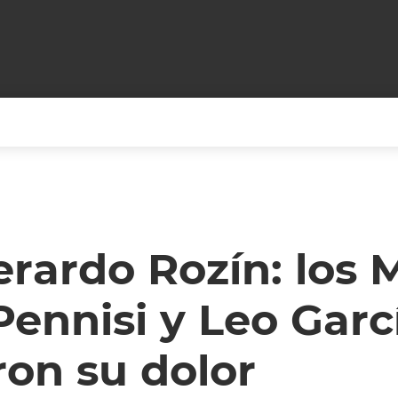
+CARAS
CINE NET
HAIR RECOVERY
TODOS PODEMOS VIAJ
LOS CIELOS
GOSSIP
PARES DE COMEDIA
rardo Rozín: los 
X ARGENTINA
ENTROMETIDOS EN LA TELE
FIESTAS ARGENTINAS
ennisi y Leo Garc
TV
ENTRE NOS
BELLEZA FASHION
OCIOS
MODO FONTEVECCHIA
FULL FACE TV
on su dolor
RA UN CAMBIO
PERIODISMO PURO
DESAFÍO 10 AÑOS MEN
REPERFILAR
AGENDA CORPORATIV