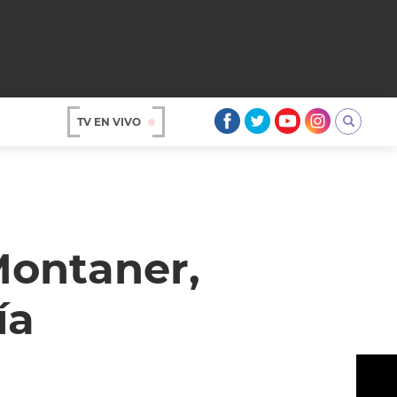
TV EN VIVO
AR
Montaner,
ía
OS
A