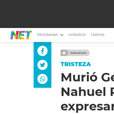
PROGRAMAS
HORARIOS
TARIFAS
MESA PICANTE
BIRI BIRI
Espectáculos
YUYITO A LA TARDE
DR. BEAUTY
TRISTEZA
EMPRENDI2
EL SEÑOR DE 
Murió Ge
LONGOBARDI
ARGENTINOS 
Nahuel P
QUÉ TE PASA
ESTÉTICA 360 
EL OLIVO BLANCO
CARAS Y NEG
expresar
TU LUGAR IDEAL
SCOUTING PA
CHICHE EN VIVO
INTELEXIS TV