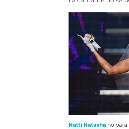
La cantante no se pe
Natti Natasha
no para 