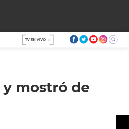
TV EN VIVO
AR
 y mostró de
OS
A