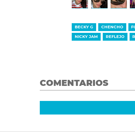
BECKY G
CHENCHO
F
NICKY JAM
REFLEJO
R
COMENTARIOS