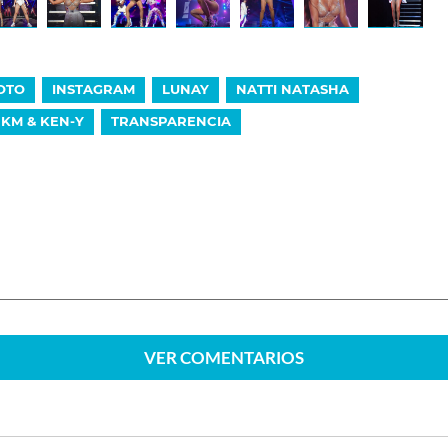
OTO
INSTAGRAM
LUNAY
NATTI NATASHA
KM & KEN-Y
TRANSPARENCIA
VER
COMENTARIOS