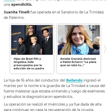
una
apendicitis.
Juanita Tinelli
fue operada en el Sanatorio de La Trinidad,
de Palermo.
Hijos de Brad Pitt y
Amalia Granata destrozó
El
Angelina Jolie
a Pablo Echarri: "La plata
Jua
preocupados por la
que se robó tu..."
es
adicción de su padre
nu
La hija de 16 años del conductor del
Bailando
ingresó el
martes por la noche a la guardia de La Trinidad a causa del
fuerte malestar que estaba sintiendo y luego de exámenes
y estudios le diagnosticaron apendicitis.
La operación se realizó el miércoles y ya fue dada de alta
para continuar en casa la recuperación de la cirugía.