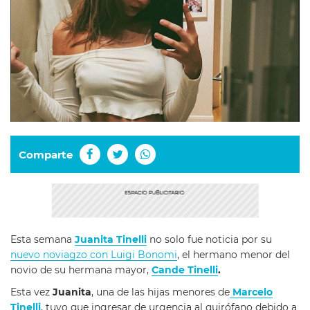
Comparte
Esta semana
Juanita Tinelli
no solo fue noticia por su
nuevo noviagzo con Luigi Bonomi
, el hermano menor del
novio de su hermana mayor,
Cande Tinelli
.
Esta vez
Juanita
, una de las hijas menores de
Marcelo
Tinelli
, tuvo que ingresar de urgencia al quirófano debido a