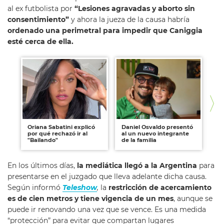
al ex futbolista por
“Lesiones agravadas y aborto sin
consentimiento”
y ahora la jueza de la causa habría
ordenado una perimetral para impedir que Caniggia
esté cerca de ella.
Oriana Sabatini explicó
Daniel Osvaldo presentó
Jo
por qué rechazó ir al
al un nuevo integrante
co
"Bailando"
de la familia
"M
En los últimos días,
la mediática llegó a la Argentina
para
presentarse en el juzgado que lleva adelante dicha causa.
Según informó
Teleshow
,
la
restricción de acercamiento
es de cien metros y tiene vigencia de un mes
, aunque se
puede ir renovando una vez que se vence. Es una medida
“protección” para evitar que compartan lugares