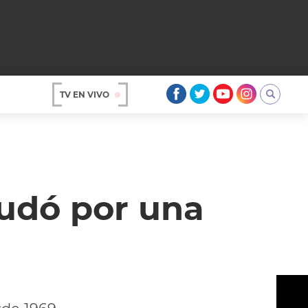
TV EN VIVO
AR
udó por una
OS
A