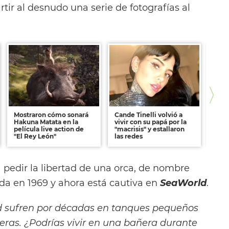
ir al desnudo una serie de fotografías al
Mostraron cómo sonará
Cande Tinelli volvió a
Eric
Hakuna Matata en la
vivir con su papá por la
prim
película live action de
"macrisis" y estallaron
públ
"El Rey León"
las redes
pedir la libertad de una orca, de nombre
ada en 1969 y ahora está cautiva en
SeaWorld
.
d sufren por décadas en tanques pequeños
ras. ¿Podrías vivir en una bañera durante