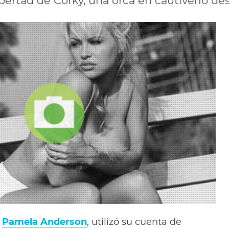
bertad de Corky, una orca en cautiverio de
,
Pamela Anderson
, utilizó su cuenta de