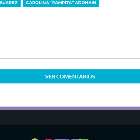
 SUAREZ
CAROLINA “PAMPITA” ADOHAIN
VER
COMENTARIOS