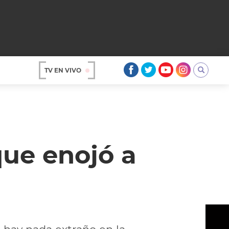
TV EN VIVO
AR
que enojó a
OS
A