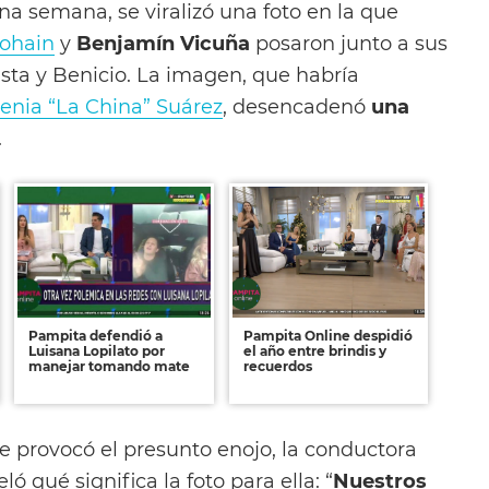
 semana, se viralizó una foto en la que
dohain
y
Benjamín Vicuña
posaron junto a sus
tista y Benicio. La imagen, que habría
enia “La China” Suárez
, desencadenó
una
.
Pampita defendió a
Pampita Online despidió
Luisana Lopilato por
el año entre brindis y
manejar tomando mate
recuerdos
e provocó el presunto enojo, la conductora
ló qué significa la foto para ella: “
Nuestros