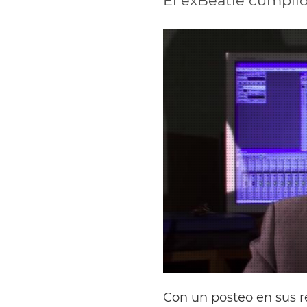
El exBeatle cumplió 
Con un posteo en sus r