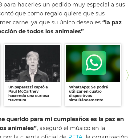
para hacerles un pedido muy especial a sus
e contó que como regalo quiere que sus
mer carne, ya que su único deseo es
“la paz
ección de todos los animales”
.
Un paparazzi captó a
WhatsApp: Se podrá
Esta
Paul McCartney
utilizar en cuatro
de 
haciendo una curiosa
dispositivos
inte
travesura
simultáneamente
he querido para mi cumpleaños es la paz en
 los animales”
, aseguró el músico en la
 por la cuenta oficial de
PETA
, la organización