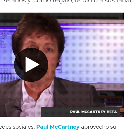
78 años y, como regalo, le pidió a sus faná
PAUL MCCARTNEY PETA
edes sociales,
Paul McCartney
aprovechó su