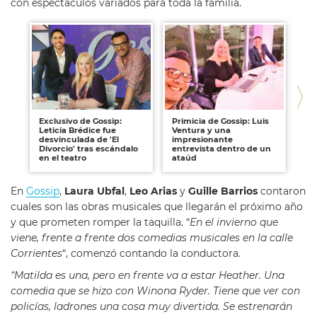
con espectáculos variados para toda la familia.
Exclusivo de Gossip:
Primicia de Gossip: Luis
Pr
Leticia Brédice fue
Ventura y una
Gui
desvinculada de 'El
impresionante
En
Divorcio' tras escándalo
entrevista dentro de un
de
en el teatro
ataúd
En
Gossip
,
Laura Ubfal
,
Leo Arias
y
Guille Barrios
contaron
cuales son las obras musicales que llegarán el próximo año
y que prometen romper la taquilla. “
En el invierno que
viene, frente a frente dos comedias musicales en la calle
Corrientes
“, comenzó contando la conductora.
“Matilda es una, pero en frente va a estar Heather. Una
comedia que se hizo con Winona Ryder. Tiene que ver con
policías, ladrones una cosa muy divertida. Se estrenarán