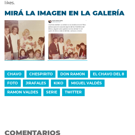
likes.
MIRÁ LA IMAGEN EN LA GALERÍA
CHAVO
CHESPIRITO
DON RAMON
EL CHAVO DEL 8
FOTO
JIRAFALES
KIKO
MIGUEL VALDÉS
RAMON VALDES
SERIE
TWITTER
COMENTARIOS