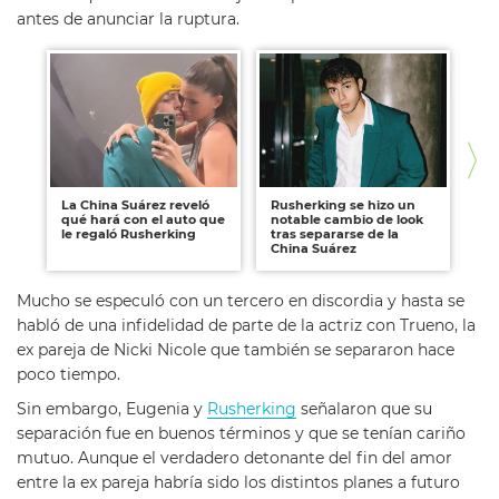
antes de anunciar la ruptura.
La China Suárez reveló
Rusherking se hizo un
As
qué hará con el auto que
notable cambio de look
Suá
le regaló Rusherking
tras separarse de la
Ru
China Suárez
Mucho se especuló con un tercero en discordia y hasta se
habló de una infidelidad de parte de la actriz con Trueno, la
ex pareja de Nicki Nicole que también se separaron hace
poco tiempo.
Sin embargo, Eugenia y
Rusherking
señalaron que su
separación fue en buenos términos y que se tenían cariño
mutuo. Aunque el verdadero detonante del fin del amor
entre la ex pareja habría sido los distintos planes a futuro