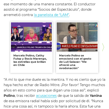
ese momento de una manera constante. El conductor
asistió al programa “Socios del Espectáculo”, donde
arremetió contra
la panelista de “LAM”
.
Marcelo Polino, Cathy
Marcelo Polino se
Ma
Fulop y Rocío Marengo,
emocionó con el gesto
co
las estrellas que brillan
de Luli Salazar: "Me
me
en Chile
ofreció una
di
ovodonación"
“A mí lo que me duele es la mentira. Y no es cierto que yo la
haya hecho echar de Radio Mitre. ¡Por favor! Tengo muchos
años en esto como para que digan una cosa así”, explicó
Polino
, tras recibir
acusaciones
de que la salida de
Yanina
de esa emisora radial había sido por solicitud de él. “Nunca
hice una cosa así, ni tampoco la haría ahora. Esta fue una