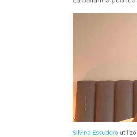
La bailarina public
Silvina Escudero
utiliz