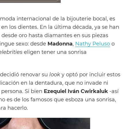
moda internacional de la bijouterie bocal, es
o en los dientes. En la última década, ya se han
n desde oro hasta diamantes en sus piezas
tingue sexo: desde
Madonna
,
Nathy Peluso
o
elebrities
eligen tener una sonrisa
decidió renovar su
look
y optó por incluir estos
icación en la dentadura, que no invade ni
a persona. Si bien
Ezequiel Iván Cwirkaluk
-así
 no es de los famosos que esboza una sonrisa,
ra hacerlo.