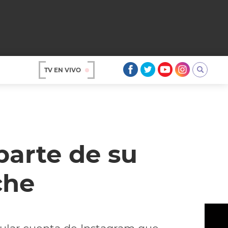
TV EN VIVO
AR
arte de su
che
OS
A