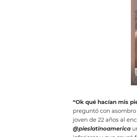
“Ok qué hacían mis pi
preguntó con asombro 
joven de 22 años al en
@pieslatinoamerica
un