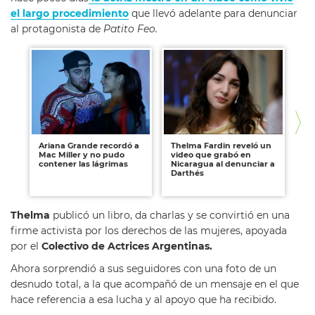
el largo procedimiento
que llevó adelante para denunciar
al protagonista de
Patito Feo.
Ariana Grande recordó a
Thelma Fardin reveló un
Lu
Mac Miller y no pudo
video que grabó en
qu
contener las lágrimas
Nicaragua al denunciar a
lu
Darthés
Th
Thelma
publicó un libro, da charlas y se convirtió en una
firme activista por los derechos de las mujeres, apoyada
por el
Colectivo de Actrices Argentinas.
Ahora sorprendió a sus seguidores con una foto de un
desnudo total, a la que acompañó de un mensaje en el que
hace referencia a esa lucha y al apoyo que ha recibido.