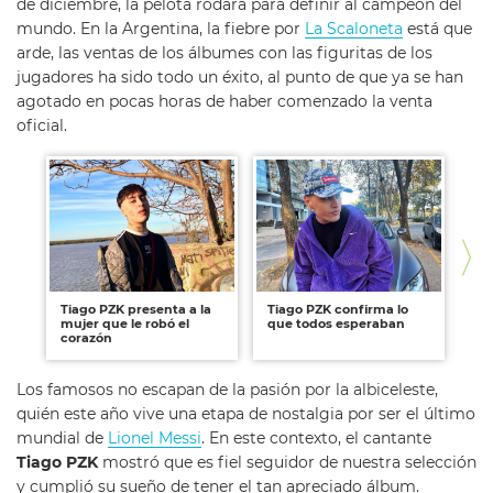
de diciembre, la pelota rodará para definir al campeón del
mundo. En la Argentina, la fiebre por
La Scaloneta
está que
arde, las ventas de los álbumes con las figuritas de los
jugadores ha sido todo un éxito, al punto de que ya se han
agotado en pocas horas de haber comenzado la venta
oficial.
Tiago PZK presenta a la
Tiago PZK confirma lo
El
mujer que le robó el
que todos esperaban
re
corazón
Los famosos no escapan de la pasión por la albiceleste,
quién este año vive una etapa de nostalgia por ser el último
mundial de
Lionel Messi
. En este contexto, el cantante
Tiago PZK
mostró que es fiel seguidor de nuestra selección
y cumplió su sueño de tener el tan apreciado álbum.