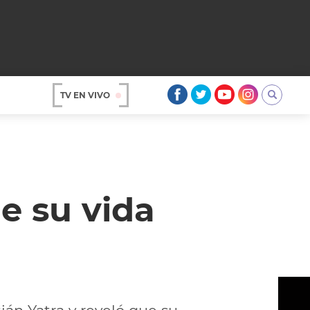
TV EN VIVO
AR
de su vida
OS
A