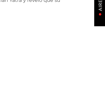
ián Yatra y reveló que su
AIRE