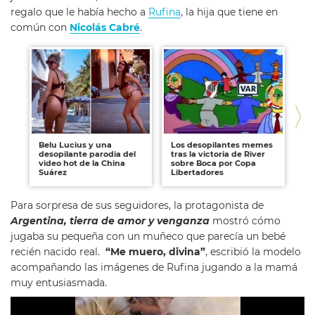
regalo que le había hecho a
Rufina
, la hija que tiene en
común con
Nicolás Cabré
.
Belu Lucius y una
Los desopilantes memes
Sof
desopilante parodia del
tras la victoria de River
cr
video hot de la China
sobre Boca por Copa
Ca
Suárez
Libertadores
tr
Para sorpresa de sus seguidores, la protagonista de
Argentina, tierra de amor y venganza
mostró cómo
jugaba su pequeña con un muñeco que parecía un bebé
recién nacido real.
“
Me muero, divina”
, escribió la modelo
acompañando las imágenes de Rufina jugando a la mamá
muy entusiasmada.