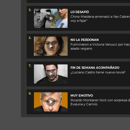
3.
LO DESAFIÓ
Chino Maidana amenazó a Yao Cabrera
voy a fajar”
5.
NO LA PERDONAN
Fulminaron a Victoria Vanucci por hac
asado vegano
7.
FIN DE SEMANA ACOMPAÑADO
¿Luciano Castro tiene nueva novia?
9.
MUY EMOTIVO
Ricardo Montaner lloró con sorpresa 
Evaluna y Camilo