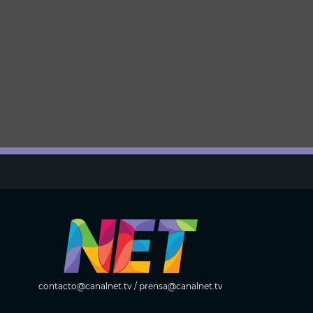
contacto@canalnet.tv
/
prensa@canalnet.tv