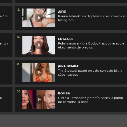
4.
¡UPS!
: “Te
Karina Jelinek hizo topless en pleno vivo de
Instagram
6.
EN REDES
er un
Fulminaron a Mora Godoy tras opinar sobre
el aumento de precios
8.
¡UNA BOMBA!
Tini Stoessel paseó en yate con este bikini
súper cavado
10.
BOMBA
de
Cinthia Fernández y Martín Baclini a punto
de comerse la boca