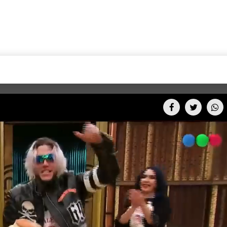
+CARAS
CINE NET
HAIR RECOVERY
TODOS PODEMOS VIAJ
LOS CIELOS
GOSSIP
PARES DE COMEDIA
X ARGENTINA
ENTROMETIDOS EN LA TELE
FIESTAS ARGENTINAS
TV
ENTRE NOS
BELLEZA FASHION
OCIOS
MODO FONTEVECCHIA
FULL FACE TV
RA UN CAMBIO
PERIODISMO PURO
DESAFÍO 10 AÑOS MEN
REPERFILAR
AGENDA CORPORATIV