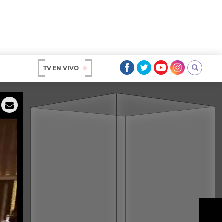
TV EN VIVO
AR
OS
A