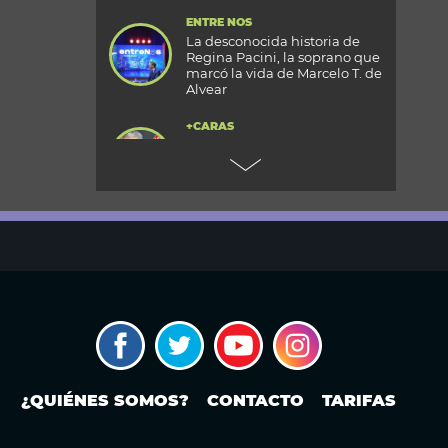
ENTRE NOS
La desconocida historia de
Regina Pacini, la soprano que
marcó la vida de Marcelo T. de
Alvear
+CARAS
Gala 33 Aniversario de Caras:
todos los detalles de la mega
fiesta en el Palacio
Reconquista
TODOS PODEMOS VIAJAR
Aventura en el fin del mundo:
qué se puede hacer en Husky
Park, el centro invernal de
Ushuaia
MODO FONTEVECCHIA
¿Occidente copia a China?: La
carrera por construir el
próximo WeChat
¿QUIÉNES SOMOS?
CONTACTO
TARIFAS
PERIODISMO PURO
Noam Yuran, economista