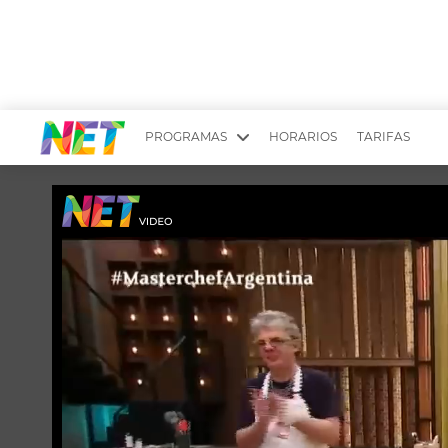
PROGRAMAS
HORARIOS
TARIFAS
MESA PICANTE
BIRI BIRI
YUYITO A LA TARDE
DR. BEAUTY
EMPRENDI2
EL SEÑOR DE 
LONGOBARDI
ARGENTINOS 
QUÉ TE PASA
ESTÉTICA 360 
EL OLIVO BLANCO
CARAS Y NEG
TU LUGAR IDEAL
SCOUTING PA
CHICHE EN VIVO
INTELEXIS TV