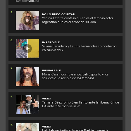
5.
NO LO PUDO OCULTAR
Yanina Latorre confesó quién es el famoso actor
argentino que es el amor de su vida
6.
IMPERDIBLE
Silvina Escudero y Laurita Fernández coincidieron
en Nueva York
7.
INIGUALABLE
Moria Casán cumple años: Lali Espósito y los
saludos que recibió de los famosos
8.
VIDEO
Tamara Báez rompió en llanto ante la liberación de
L-Gante: “De todo se sale”
9.
VIDEO
Luli Salazar imitó el look de Barbie y generó