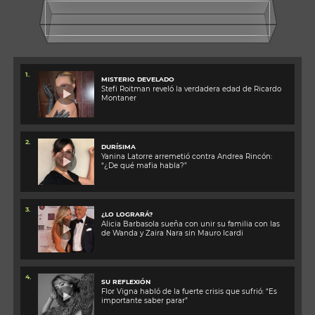
1.
MISTERIO DEVELADO
Stefi Roitman reveló la verdadera edad de Ricardo
Montaner
2.
DURÍSIMA
Yanina Latorre arremetió contra Andrea Rincón:
“¿De qué mafia habla?”
3.
¿LO LOGRARÁ?
Alicia Barbasola sueña con unir su familia con las
de Wanda y Zaira Nara sin Mauro Icardi
4.
SU REFLEXIÓN
Flor Vigna habló de la fuerte crisis que sufrió: “Es
importante saber parar”