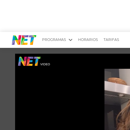
PROGRAMAS
HORARIOS
TARIFAS
MESA PICANTE
BIRI BIRI
YUYITO A LA TARDE
DR. BEAUTY
EMPRENDI2
EL SEÑOR DE 
LONGOBARDI
ARGENTINOS 
QUÉ TE PASA
ESTÉTICA 360 
EL OLIVO BLANCO
CARAS Y NEG
TU LUGAR IDEAL
SCOUTING PA
CHICHE EN VIVO
INTELEXIS TV