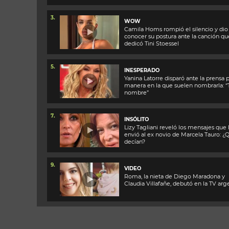
3.
WOW
Camila Homs rompió el silencio y dio
conocer su postura ante la canción qu
dedicó Tini Stoessel
5.
INESPERADO
Yanina Latorre disparó ante la prensa p
manera en la que suelen nombrarla: 
nombre”
7.
INSÓLITO
Lizy Tagliani reveló los mensajes que 
envió al ex novio de Marcela Tauro: ¿
decían?
9.
VIDEO
Roma, la nieta de Diego Maradona y
Claudia Villafañe, debutó en la TV arg