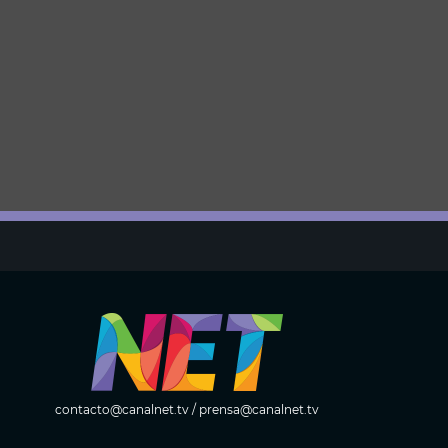
contacto@canalnet.tv
/
prensa@canalnet.tv