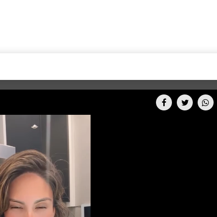
+CARAS
CINE NET
HAIR RECOVERY
TODOS PODEMOS VIAJ
LOS CIELOS
GOSSIP
PARES DE COMEDIA
X ARGENTINA
ENTROMETIDOS EN LA TELE
FIESTAS ARGENTINAS
TV
ENTRE NOS
BELLEZA FASHION
OCIOS
MODO FONTEVECCHIA
FULL FACE TV
RA UN CAMBIO
PERIODISMO PURO
DESAFÍO 10 AÑOS MEN
REPERFILAR
AGENDA CORPORATIV