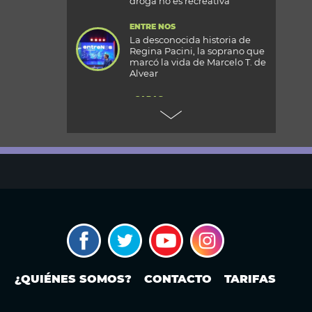
droga no es recreativa”
ENTRE NOS
La desconocida historia de
Regina Pacini, la soprano que
marcó la vida de Marcelo T. de
Alvear
+CARAS
Gala 33 Aniversario de Caras:
todos los detalles de la mega
fiesta en el Palacio
Reconquista
TODOS PODEMOS VIAJAR
Aventura en el fin del mundo:
qué se puede hacer en Husky
Park, el centro invernal de
Ushuaia
MODO FONTEVECCHIA
El Papa León XIV visitará la
República Argentina:
¿QUIÉNES SOMOS?
CONTACTO
TARIFAS
¿cuándo? ¿En qué ciudades o
provincias estará?