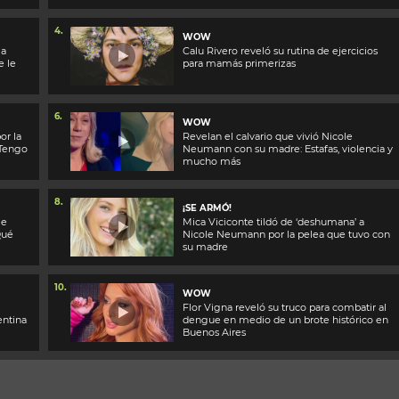
4.
WOW
 a
Calu Rivero reveló su rutina de ejercicios
e le
para mamás primerizas
6.
WOW
or la
Revelan el calvario que vivió Nicole
“Tengo
Neumann con su madre: Estafas, violencia y
mucho más
8.
¡SE ARMÓ!
le
Mica Viciconte tildó de ‘deshumana’ a
Qué
Nicole Neumann por la pelea que tuvo con
su madre
10.
WOW
Flor Vigna reveló su truco para combatir al
entina
dengue en medio de un brote histórico en
Buenos Aires