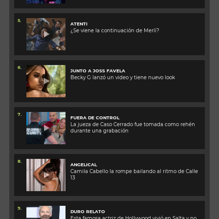
5.
ATENTI
¿Se viene la continuación de Merlí?
6.
JUNTO A JOSS FAVELA
Becky G lanzó un video y tiene nuevo look
7.
FUERA DE CONTROL
La jueza de Caso Cerrado fue tomada como rehén
durante una grabación
8.
ANGELICAL
Camila Cabello la rompe bailando al ritmo de Calle
13
9.
DURO RELATO
Esta famosa actriz de Hollywood vivió en Salta y no