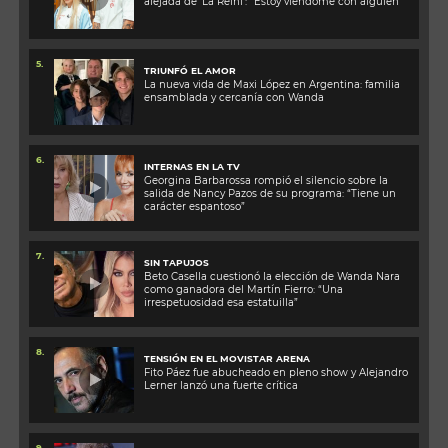
alejada de ‘La Reini’: “Estoy viéndome con alguien”
5.
TRIUNFÓ EL AMOR
La nueva vida de Maxi López en Argentina: familia
ensamblada y cercanía con Wanda
6.
INTERNAS EN LA TV
Georgina Barbarossa rompió el silencio sobre la
salida de Nancy Pazos de su programa: “Tiene un
carácter espantoso”
7.
SIN TAPUJOS
Beto Casella cuestionó la elección de Wanda Nara
como ganadora del Martín Fierro: “Una
irrespetuosidad esa estatuilla”
8.
TENSIÓN EN EL MOVISTAR ARENA
Fito Páez fue abucheado en pleno show y Alejandro
Lerner lanzó una fuerte crítica
9.