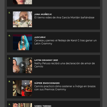
5.
¡UNA MUÑECA!
El tierno video de Ana García Moritán bañándose
6.
¡LOCURA!
Cerveza y perreo: el festejo de Karol G tras ganar un
Latin Grammy
7.
LATIN GRAMMY 2021
Nathy Peluso recibió una declaración de amor de
Camilo
8.
SÚPER EMOCIONADO
Camilo practicó cómo sostener a Índigo en brazos
con sus Premios Grammy
9.
VIDEO TIERNO