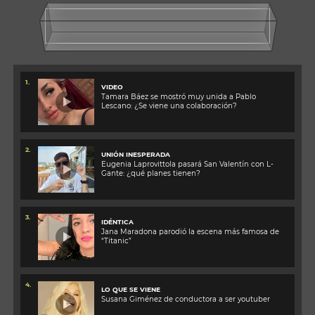
1.
VIDEO
Tamara Báez se mostró muy unida a Pablo
Lescano: ¿Se viene una colaboración?
2.
UNIÓN INESPERADA
Eugenia Laprovittola pasará San Valentín con L-
Gante: ¿qué planes tienen?
3.
IDÉNTICA
Jana Maradona parodió la escena más famosa de
“Titanic”
4.
LO QUE SE VIENE
Susana Giménez de conductora a ser youtuber