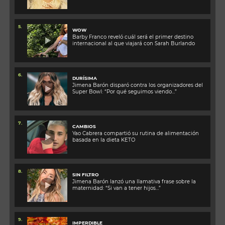
5.
WOW
Barby Franco reveló cuál será el primer destino
internacional al que viajará con Sarah Burlando
6.
DURÍSIMA
Jimena Barón disparó contra los organizadores del
Super Bowl: “Por qué seguimos viendo…”
7.
CAMBIOS
Yao Cabrera compartió su rutina de alimentación
basada en la dieta KETO
8.
SIN FILTRO
Jimena Barón lanzó una llamativa frase sobre la
maternidad: “Si van a tener hijos…”
9.
IMPERDIBLE