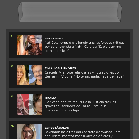
1.
STREAMING
Nati Jota rompió el silencio tras las feroces críticas
por su entrevista a Nahir Galarza: “Sabía que me
iban a bardear”
2.
FIN A LOS RUMORES
Graciela Alfano se refirió a las vinculaciones con
Benjamín Vicuña: “No tengo nada, nada de nada”
3.
DRAMA
Flor Peña analiza recurrir a la Justicia tras las
graves acusaciones de Laura Ubfal que
involucraron a su hijo
4.
ESPECTÁCULOS
Revelaron las cifras del contrato de Wanda Nara
con Telefe: montos mensuales en dólares y