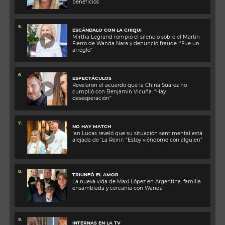
beneficios
5.
ESCÁNDALO CON LA CHIQUI
Mirtha Legrand rompió el silencio sobre el Martín
Fierro de Wanda Nara y denunció fraude: “Fue un
arreglo”
6.
ESPECTÁCULOS
Revelaron el acuerdo que la China Suárez no
cumplió con Benjamín Vicuña: “Hay
desesperación”
7.
NO HAY MATCH
Ian Lucas reveló que su situación sentimental está
alejada de ‘La Reini’: “Estoy viéndome con alguien”
8.
TRIUNFÓ EL AMOR
La nueva vida de Maxi López en Argentina: familia
ensamblada y cercanía con Wanda
9.
INTERNAS EN LA TV