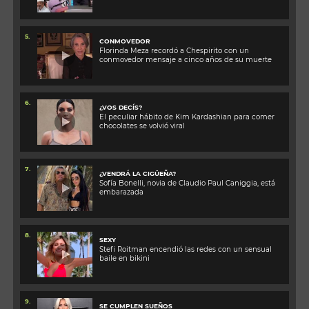
5.
CONMOVEDOR
Florinda Meza recordó a Chespirito con un
conmovedor mensaje a cinco años de su muerte
6.
¿VOS DECÍS?
El peculiar hábito de Kim Kardashian para comer
chocolates se volvió viral
7.
¿VENDRÁ LA CIGÜEÑA?
Sofía Bonelli, novia de Claudio Paul Caniggia, está
embarazada
8.
SEXY
Stefi Roitman encendió las redes con un sensual
baile en bikini
9.
SE CUMPLEN SUEÑOS