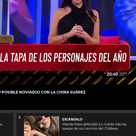
U POSIBLE NOVIAZGO CON LA CHINA SUÁREZ
2.
ESCÁNDALO
os
Wanda Nara defendió a L-Gante tras las
quejas de sus vecinos del Château