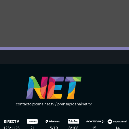
contacto@canalnet.tv
/
prensa@canalnet.tv