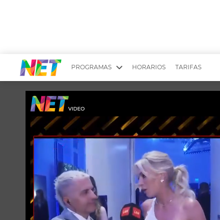
PROGRAMAS
HORARIOS
TARIFAS
MESA PICANTE
BIRI BIRI
YUYITO A LA TARDE
DR. BEAUTY
EMPRENDI2
EL SEÑOR DE 
LONGOBARDI
ARGENTINOS 
QUÉ TE PASA
ESTÉTICA 360 
EL OLIVO BLANCO
CARAS Y NEG
TU LUGAR IDEAL
SCOUTING PA
CHICHE EN VIVO
INTELEXIS TV