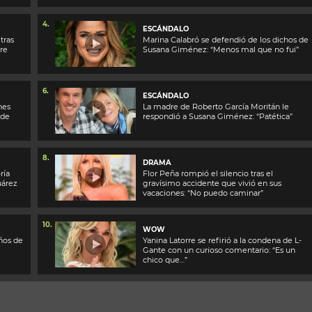
4.
ESCÁNDALO
tras
Marina Calabró se defendió de los dichos de
ere
Susana Giménez: “Menos mal que no fui”
6.
ESCÁNDALO
nes
La madre de Roberto García Moritán le
 de
respondió a Susana Giménez: “Patética”
8.
DRAMA
ría
Flor Peña rompió el silencio tras el
uárez
gravísimo accidente que vivió en sus
vacaciones: “No puedo caminar”
10.
WOW
ños de
Yanina Latorre se refirió a la condena de L-
Gante con un curioso comentario: “Es un
chico que…”