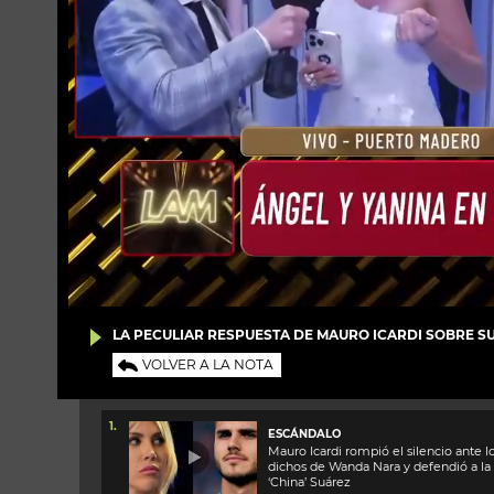
LA PECULIAR RESPUESTA DE MAURO ICARDI SOBRE S
VOLVER A LA NOTA
1.
ESCÁNDALO
Mauro Icardi rompió el silencio ante l
dichos de Wanda Nara y defendió a la
‘China’ Suárez