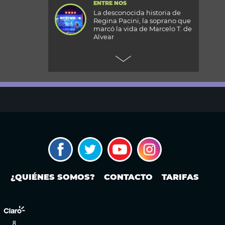
ENTRE NOS
La desconocida historia de
Regina Pacini, la soprano que
marcó la vida de Marcelo T. de
Alvear
+CARAS
Gala 33 Aniversario de Caras:
todos los detalles de la mega
fiesta en el Palacio
Reconquista
TODOS PODEMOS VIAJAR
Aventura en el fin del mundo:
qué se puede hacer en Husky
Park, el centro invernal de
Ushuaia
MODO FONTEVECCHIA
Ley de Tierras: la historia
¿QUIÉNES SOMOS?
CONTACTO
TARIFAS
detrás de una discusión que
vuelve a poner en el centro la
propiedad extranjera y la
soberanía
PERIODISMO PURO