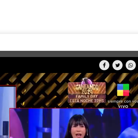
+CARAS
CINE NET
HAIR RECOVERY
TODOS PODEMOS VIAJ
LOS CIELOS
GOSSIP
PARES DE COMEDIA
X ARGENTINA
ENTROMETIDOS EN LA TELE
FIESTAS ARGENTINAS
TV
ENTRE NOS
BELLEZA FASHION
OCIOS
MODO FONTEVECCHIA
FULL FACE TV
RA UN CAMBIO
PERIODISMO PURO
DESAFÍO 10 AÑOS MEN
REPERFILAR
AGENDA CORPORATIV