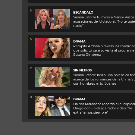
3.
ESCÁNDALO
Yanina Latorre fulminó a Nancy Pazos 
acusaciones de ‘dictadora’: “No te qui
nadie”
5.
DRAMA
Pampita Ardohain reveló las condicio
que solicitó para su visita al programa
Susana Giménez
7.
SIN FILTROS
Yanina Latorre lanzó una polémica teo
acerca de los romances de la China S
con hombres más jóvenes
9.
DRAMA
Dalma Maradona recordó el cumplea
Diego con un desgarrador video: “Te
extrañamos siempre”