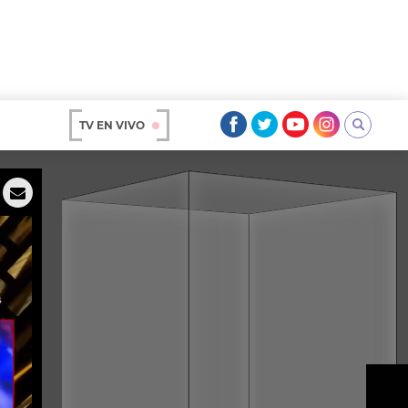
TV EN VIVO
AR
OS
A