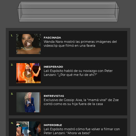
1.
FASCINADA
Wanda Nara mostró las primeras imágenes del
videoclip que filmó en una favela
2.
INESPERADO
Lali Espósito habló de su noviazgo con Peter
Lanzani: “¿Por qué me fui de ahí?”
3.
ENTREVISTAS
Exclusivo de Gossip: Aixa, la “mamá viral” de Zoe
contó como es su hija fuera de la casa
4.
IMPERDIBLE
Lali Espósito mostró cómo fue volver a filmar con
Peter Lanzani: “Ahora va beso”