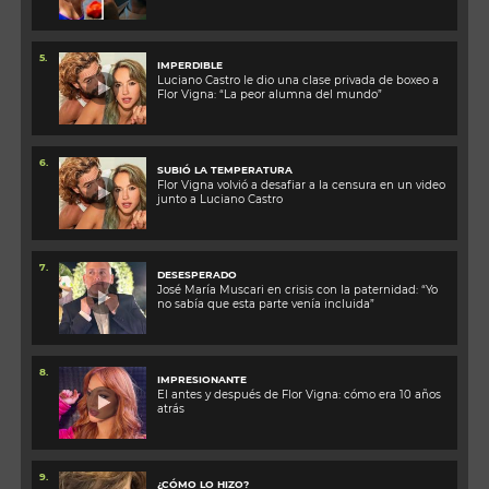
5.
IMPERDIBLE
Luciano Castro le dio una clase privada de boxeo a
Flor Vigna: “La peor alumna del mundo”
6.
SUBIÓ LA TEMPERATURA
Flor Vigna volvió a desafiar a la censura en un video
junto a Luciano Castro
7.
DESESPERADO
José María Muscari en crisis con la paternidad: “Yo
no sabía que esta parte venía incluida”
8.
IMPRESIONANTE
El antes y después de Flor Vigna: cómo era 10 años
atrás
9.
¿CÓMO LO HIZO?