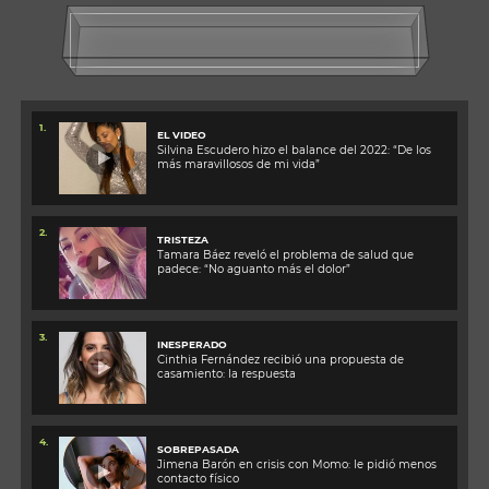
1.
EL VIDEO
Silvina Escudero hizo el balance del 2022: “De los
más maravillosos de mi vida”
2.
TRISTEZA
Tamara Báez reveló el problema de salud que
padece: “No aguanto más el dolor”
3.
INESPERADO
Cinthia Fernández recibió una propuesta de
casamiento: la respuesta
4.
SOBREPASADA
Jimena Barón en crisis con Momo: le pidió menos
contacto físico