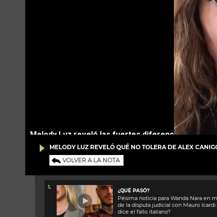
MELODY LUZ REVELÓ QUÉ NO TOLERA DE ALEX CANIGG
VOLVER A LA NOTA
1.
¿QUÉ PASÓ?
Pésima noticia para Wanda Nara en 
de la disputa judicial con Mauro Icardi
dice el fallo italiano?