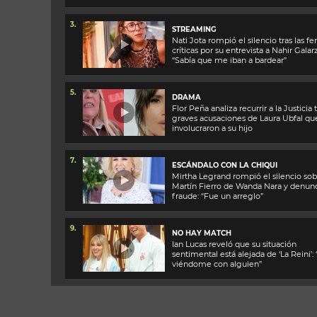
3.
STREAMING
Nati Jota rompió el silencio tras las fe
críticas por su entrevista a Nahir Galarz
“Sabía que me iban a bardear”
5.
DRAMA
Flor Peña analiza recurrir a la Justicia t
graves acusaciones de Laura Ubfal qu
involucraron a su hijo
7.
ESCÁNDALO CON LA CHIQUI
Mirtha Legrand rompió el silencio sob
Martín Fierro de Wanda Nara y denun
fraude: “Fue un arreglo”
9.
NO HAY MATCH
Ian Lucas reveló que su situación
sentimental está alejada de ‘La Reini’:
viéndome con alguien”