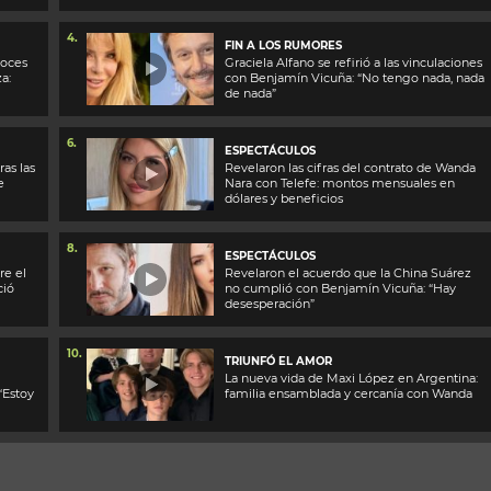
4.
FIN A LOS RUMORES
roces
Graciela Alfano se refirió a las vinculaciones
a:
con Benjamín Vicuña: “No tengo nada, nada
de nada”
6.
ESPECTÁCULOS
ras las
Revelaron las cifras del contrato de Wanda
e
Nara con Telefe: montos mensuales en
dólares y beneficios
8.
ESPECTÁCULOS
re el
Revelaron el acuerdo que la China Suárez
ció
no cumplió con Benjamín Vicuña: “Hay
desesperación”
10.
TRIUNFÓ EL AMOR
La nueva vida de Maxi López en Argentina:
 “Estoy
familia ensamblada y cercanía con Wanda