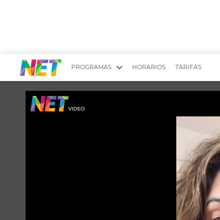
PROGRAMAS
HORARIOS
TARIFAS
MESA PICANTE
BIRI BIRI
YUYITO A LA TARDE
DR. BEAUTY
EMPRENDI2
EL SEÑOR DE 
LONGOBARDI
ARGENTINOS 
QUÉ TE PASA
ESTÉTICA 360 
EL OLIVO BLANCO
CARAS Y NEG
TU LUGAR IDEAL
SCOUTING PA
CHICHE EN VIVO
INTELEXIS TV