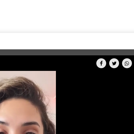
+CARAS
CINE NET
HAIR RECOVERY
TODOS PODEMOS VIAJ
LOS CIELOS
GOSSIP
PARES DE COMEDIA
X ARGENTINA
ENTROMETIDOS EN LA TELE
FIESTAS ARGENTINAS
TV
ENTRE NOS
BELLEZA FASHION
OCIOS
MODO FONTEVECCHIA
FULL FACE TV
RA UN CAMBIO
PERIODISMO PURO
DESAFÍO 10 AÑOS MEN
REPERFILAR
AGENDA CORPORATIV