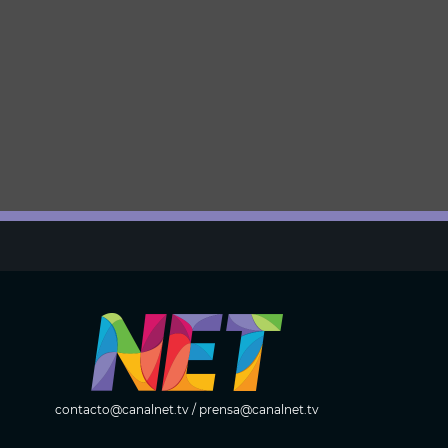
contacto@canalnet.tv
/
prensa@canalnet.tv