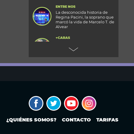
ENTRE NOS
La desconocida historia de
Regina Pacini, la soprano que
marcó la vida de Marcelo T. de
Alvear
+CARAS
Gala 33 Aniversario de Caras:
todos los detalles de la mega
fiesta en el Palacio
Reconquista
TODOS PODEMOS VIAJAR
Aventura en el fin del mundo:
qué se puede hacer en Husky
Park, el centro invernal de
Ushuaia
MODO FONTEVECCHIA
¿Occidente copia a China?: La
carrera por construir el
próximo WeChat
¿QUIÉNES SOMOS?
CONTACTO
TARIFAS
PERIODISMO PURO
Noam Yuran, economista