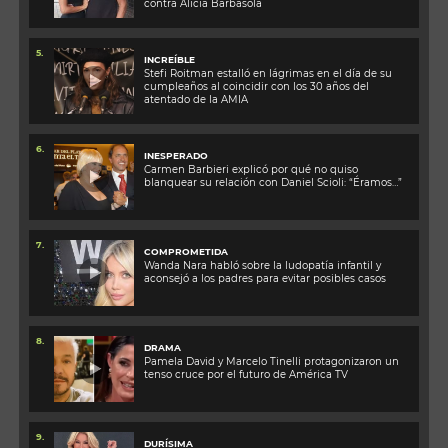
contra Alicia Barbasola
5.
INCREÍBLE
Stefi Roitman estalló en lágrimas en el día de su
cumpleaños al coincidir con los 30 años del
atentado de la AMIA
6.
INESPERADO
Carmen Barbieri explicó por qué no quiso
blanquear su relación con Daniel Scioli: “Éramos…”
7.
COMPROMETIDA
Wanda Nara habló sobre la ludopatía infantil y
aconsejó a los padres para evitar posibles casos
8.
DRAMA
Pamela David y Marcelo Tinelli protagonizaron un
tenso cruce por el futuro de América TV
9.
DURÍSIMA