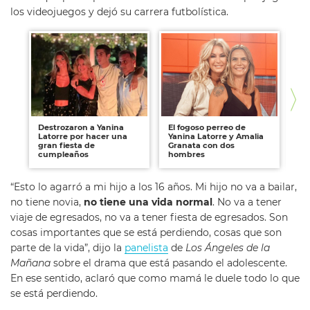
los videojuegos y dejó su carrera futbolística.
Destrozaron a Yanina
El fogoso perreo de
Ya
Latorre por hacer una
Yanina Latorre y Amalia
Mar
gran fiesta de
Granata con dos
de
cumpleaños
hombres
“Esto lo agarró a mi hijo a los 16 años. Mi hijo no va a bailar,
no tiene novia,
no tiene una vida normal
. No va a tener
viaje de egresados, no va a tener fiesta de egresados. Son
cosas importantes que se está perdiendo, cosas que son
parte de la vida”, dijo la
panelista
de
Los Ángeles de la
Mañana
sobre el drama que está pasando el adolescente.
En ese sentido, aclaró que como mamá le duele todo lo que
se está perdiendo.