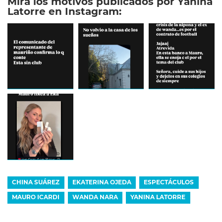
Mirá los motivos publicados por Yanina
Latorre en Instagram:
CHINA SUÁREZ
EKATERINA OJEDA
ESPECTÁCULOS
MAURO ICARDI
WANDA NARA
YANINA LATORRE