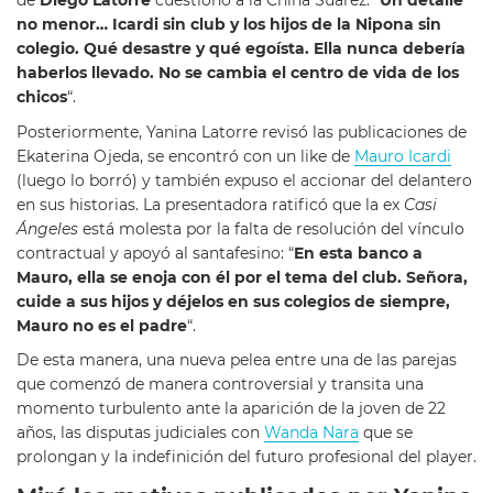
de
Diego
Latorre
cuestionó a la China Suárez: “
Un detalle
no menor… Icardi sin club y los hijos de la Nipona sin
colegio. Qué desastre y qué egoísta. Ella nunca debería
haberlos llevado. No se cambia el centro de vida de los
chicos
“.
Posteriormente, Yanina Latorre revisó las publicaciones de
Ekaterina Ojeda, se encontró con un like de
Mauro Icardi
(luego lo borró) y también expuso el accionar del delantero
en sus historias. La presentadora ratificó que la ex
Casi
Ángeles
está molesta por la falta de resolución del vínculo
contractual y apoyó al santafesino: “
En esta banco a
Mauro, ella se enoja con él por el tema del club. Señora,
cuide a sus hijos y déjelos en sus colegios de siempre,
Mauro no es el padre
“.
De esta manera, una nueva pelea entre una de las parejas
que comenzó de manera controversial y transita una
momento turbulento ante la aparición de la joven de 22
años, las disputas judiciales con
Wanda Nara
que se
prolongan y la indefinición del futuro profesional del player.