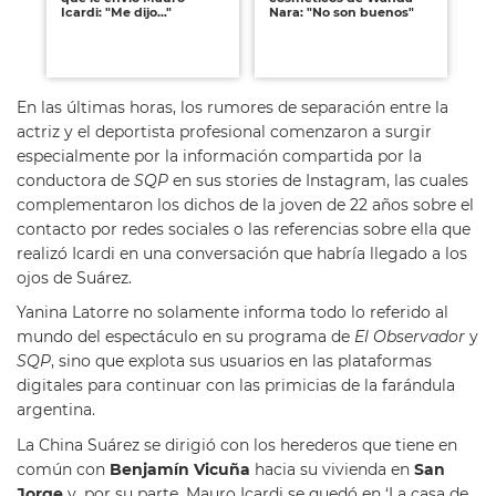
Icardi: "Me dijo…"
Nara: "No son buenos"
de
tra
re
hij
En las últimas horas, los rumores de separación entre la
actriz y el deportista profesional comenzaron a surgir
especialmente por la información compartida por la
conductora de
SQP
en sus stories de Instagram, las cuales
complementaron los dichos de la joven de 22 años sobre el
contacto por redes sociales o las referencias sobre ella que
realizó Icardi en una conversación que habría llegado a los
ojos de Suárez.
Yanina Latorre no solamente informa todo lo referido al
mundo del espectáculo en su programa de
El Observador
y
SQP
, sino que explota sus usuarios en las plataformas
digitales para continuar con las primicias de la farándula
argentina.
La China Suárez se dirigió con los herederos que tiene en
común con
Benjamín Vicuña
hacia su vivienda en
San
Jorge
y, por su parte, Mauro Icardi se quedó en ‘La casa de