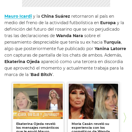
Mauro Icardi
y la
China Suárez
retornaron al país en
medio del freno de la actividad futbolística en
Europa
y la
definición del futuro del rosarino que se vio perjudicado
tras las declaraciones de
Wanda Nara
sobre el
pensamiento despreciable que tenía su ex hacia
Turquía
,
algo que posteriormente fue publicado por
Yanina
Latorre
con capturas de pantalla de los chats de ambos. Además,
Ekaterina Ojeda
apareció como una tercera en discordia
que aprovechó el momento y actualmente trabaja para la
marca de la ‘
Bad Bitch
‘.
Ekaterina Ojeda reveló
Moria Casán reveló su
Al
los mensajes románticos
experiencia con los
qu
que le envió Mauro
cosméticos de Wanda
Ri