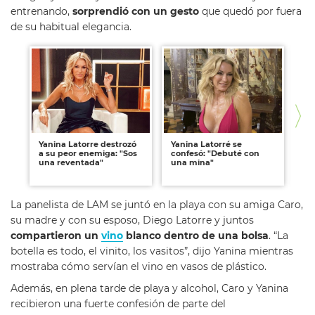
entrenando,
sorprendió con un gesto
que quedó por fuera
de su habitual elegancia.
Yanina Latorre destrozó
Yanina Latorré se
Ya
a su peor enemiga: "Sos
confesó: "Debuté con
có
una reventada"
una mina"
ín
mi
La panelista de LAM se juntó en la playa con su amiga Caro,
su madre y con su esposo, Diego Latorre y juntos
compartieron un
vino
blanco dentro de una bolsa
. “La
botella es todo, el vinito, los vasitos”, dijo Yanina mientras
mostraba cómo servían el vino en vasos de plástico.
Además, en plena tarde de playa y alcohol, Caro y Yanina
recibieron una fuerte confesión de parte del