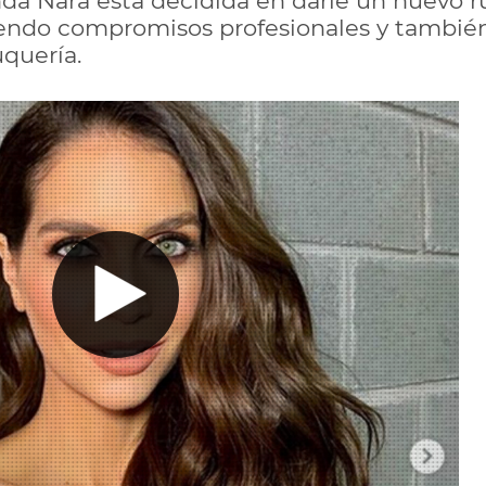
a Nara está decidida en darle un nuevo r
ndo compromisos profesionales y también 
uquería.