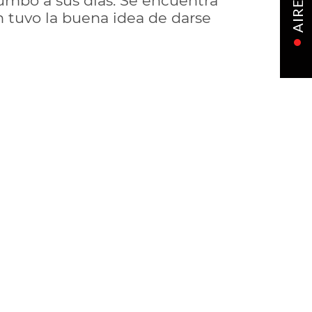
umbo a sus días. Se encuentra
AIRE
tuvo la buena idea de darse