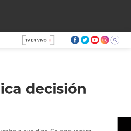
TV EN VIVO
AR
ica decisión
OS
A