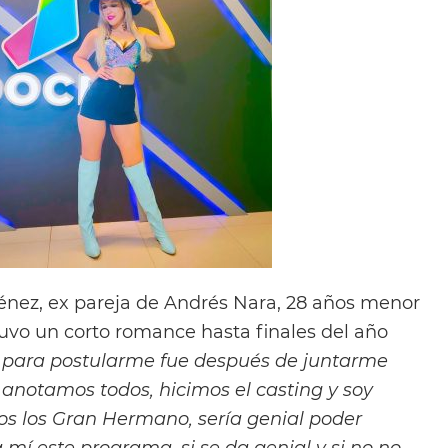
nez, ex pareja de Andrés Nara, 28 años menor
tuvo un corto romance hasta finales del año
 para postularme fue después de juntarme
anotamos todos, hicimos el casting y soy
os los Gran Hermano, sería genial poder
a mí este programa, si se da genial y si no no