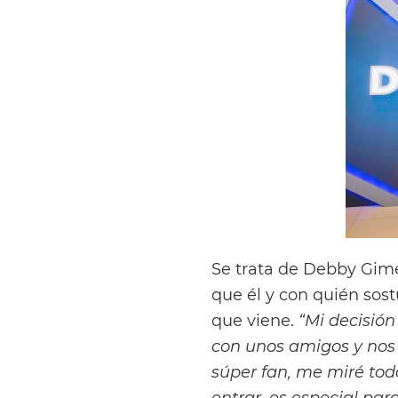
Se trata de Debby Gimé
que él y con quién sos
que viene.
“Mi decisión
con unos amigos y nos 
súper fan, me miré tod
entrar, es especial par