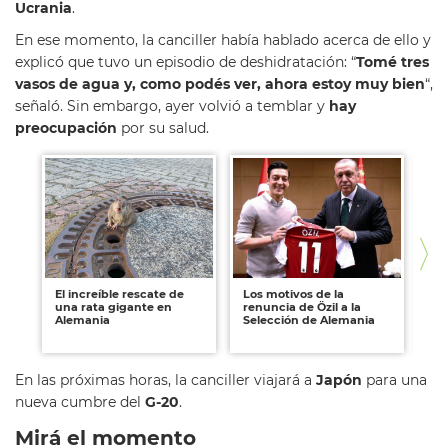
Ucrania
.
En ese momento, la canciller había hablado acerca de ello y
explicó que tuvo un episodio de deshidratación: “
Tomé tres
vasos de agua y, como podés ver, ahora estoy muy bien
“,
señaló. Sin embargo, ayer volvió a temblar y
hay
preocupación
por su salud.
El increíble rescate de
Los motivos de la
#El
una rata gigante en
renuncia de Özil a la
"M
Alemania
Selección de Alemania
de
ge
En las próximas horas, la canciller viajará a
Japón
para una
nueva cumbre del
G-20
.
Mirá el momento