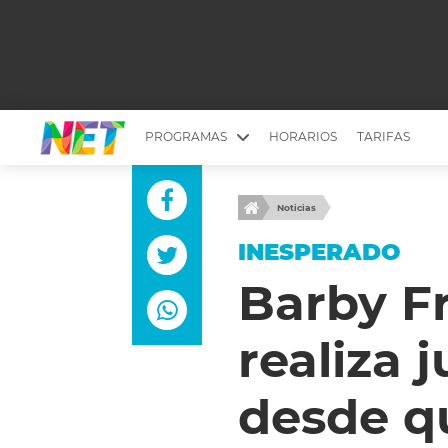
PROGRAMAS
HORARIOS
TARIFAS
MESA PICANTE
BIRI BIRI
Noticias
YUYITO A LA TARDE
DR. BEAUTY
INESPERADO
EMPRENDI2
EL SEÑOR DE 
Barby Fr
LONGOBARDI
ARGENTINOS 
realiza 
QUÉ TE PASA
ESTÉTICA 360 
EL OLIVO BLANCO
CARAS Y NEG
desde q
TU LUGAR IDEAL
SCOUTING PA
CHICHE EN VIVO
INTELEXIS TV