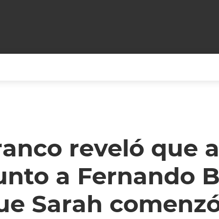
+CARAS
CINE NET
HAIR RECOVERY
TODOS PODEMOS VIAJ
LOS CIELOS
GOSSIP
PARES DE COMEDIA
anco reveló que a
X ARGENTINA
ENTROMETIDOS EN LA TELE
FIESTAS ARGENTINAS
junto a Fernando 
TV
ENTRE NOS
BELLEZA FASHION
OCIOS
MODO FONTEVECCHIA
FULL FACE TV
ue Sarah comenzó
RA UN CAMBIO
PERIODISMO PURO
DESAFÍO 10 AÑOS MEN
REPERFILAR
AGENDA CORPORATIV