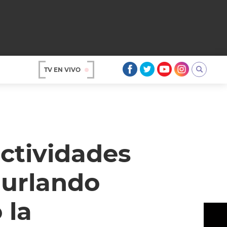
TV EN VIVO
AR
ctividades
Burlando
 la
OS
A