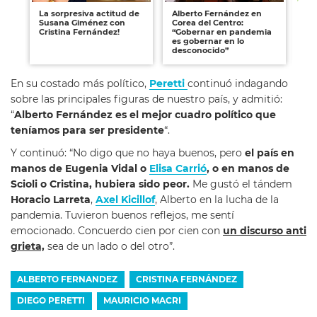
La sorpresiva actitud de
Alberto Fernández en
Eri
Susana Giménez con
Corea del Centro:
Di
Cristina Fernández!
“Gobernar en pandemia
a 
es gobernar en lo
desconocido”
En su costado más político,
Peretti
continuó indagando
sobre las principales figuras de nuestro país, y admitió:
“
Alberto Fernández es el mejor cuadro político que
teníamos para ser presidente
“.
Y continuó: “No digo que no haya buenos, pero
el país en
manos de Eugenia Vidal o
Elisa Carrió
, o en manos de
Scioli o Cristina, hubiera sido peor.
Me gustó el tándem
Horacio Larreta
,
Axel Kicillof
, Alberto en la lucha de la
pandemia. Tuvieron buenos reflejos, me sentí
emocionado. Concuerdo cien por cien con
un discurso anti
grieta,
sea de un lado o del otro”.
ALBERTO FERNANDEZ
CRISTINA FERNÁNDEZ
DIEGO PERETTI
MAURICIO MACRI