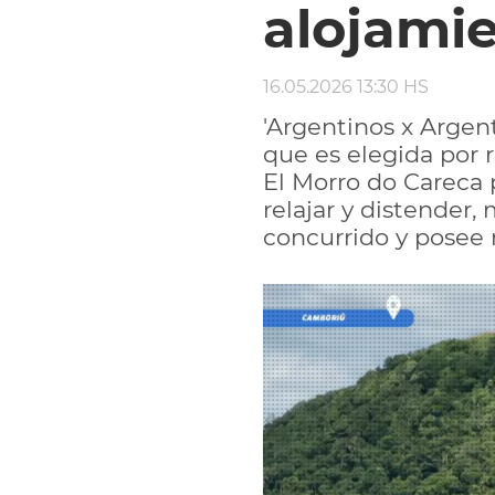
alojami
16.05.2026 13:30 HS
'Argentinos x Argent
que es elegida por r
El Morro do Careca 
relajar y distender
concurrido y posee 