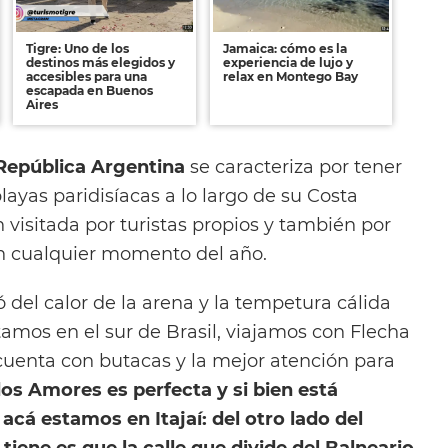
Tigre: Uno de los
Jamaica: cómo es la
destinos más elegidos y
experiencia de lujo y
accesibles para una
relax en Montego Bay
escapada en Buenos
Aires
República Argentina
se caracteriza por tener
ayas paridisíacas a lo largo de su Costa
n visitada por turistas propios y también por
n cualquier momento del año.
ó del calor de la arena y la tempetura cálida
tamos en el sur de Brasil, viajamos con Flecha
uenta con butacas y la mejor atención para
dos Amores es perfecta y si bien está
acá estamos en Itajaí: del otro lado del
tiene es que la calle que divide del Balneario