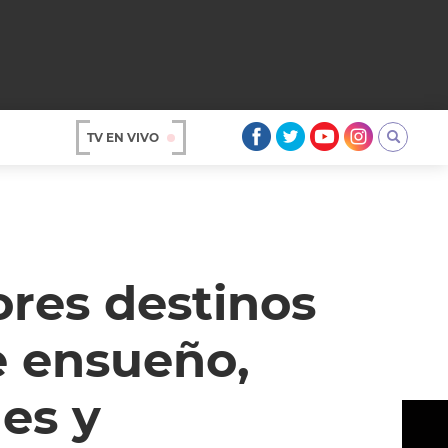
TV EN VIVO
AR
ores destinos
de ensueño,
es y
OS
A