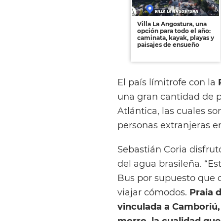
Villa La Angostura, una
opción para todo el año:
caminata, kayak, playas y
paisajes de ensueño
El país límitrofe con la
una gran cantidad de pl
Atlántica, las cuales so
personas extranjeras e
Sebastián Coria disfrut
del agua brasileña. “Es
Bus por supuesto que c
viajar cómodos.
Praia 
vinculada a Camboriú, 
morro, la cualidad que 