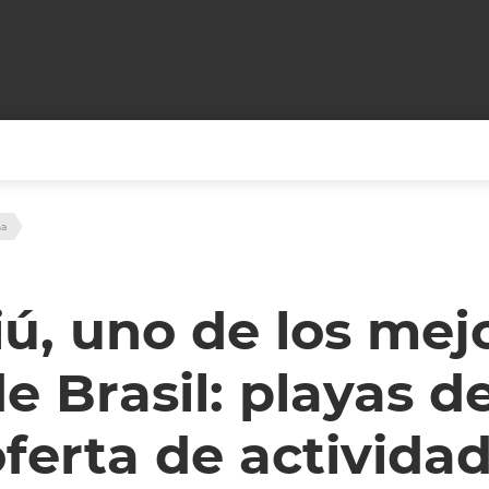
+CARAS
CINE NET
na
HAIR RECOVERY
TODOS PODEMOS VIAJ
LOS CIELOS
GOSSIP
PARES DE COMEDIA
ú, uno de los mej
X ARGENTINA
ENTROMETIDOS EN LA TELE
FIESTAS ARGENTINAS
de Brasil: playas 
TV
ENTRE NOS
BELLEZA FASHION
OCIOS
MODO FONTEVECCHIA
FULL FACE TV
ferta de actividad
RA UN CAMBIO
PERIODISMO PURO
DESAFÍO 10 AÑOS MEN
REPERFILAR
AGENDA CORPORATIV