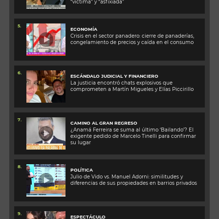
“víctima” y “asfixiada”
5.
ECONOMÍA
Crisis en el sector panadero: cierre de panaderías,
congelamiento de precios y caída en el consumo
6.
ESCÁNDALO JUDICIAL Y FINANCIERO
La justicia encontró chats explosivos que
comprometen a Martín Migueles y Elías Piccirillo
7.
CAMINO AL GRAN REGRESO
¿Anamá Ferreira se suma al último ‘Bailando’? El
exigente pedido de Marcelo Tinelli para confirmar
su lugar
8.
POLÍTICA
Julio de Vido vs. Manuel Adorni: similitudes y
diferencias de sus propiedades en barrios privados
9.
ESPECTÁCULO