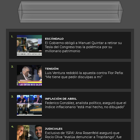
1.
ESCÁNDALO
El Gobierno obligó a Manuel Quintar a retirar su
Tesla del Congreso tras la polémica por su
millonario patrimonio
2.
TENSIÓN
Luis Ventura redobló la apuesta contra Flor Peña:
“Me tiene que pedir disculpas a mi”
3.
INFLACIÓN DE ABRIL
Federico González, analista político, aseguró que el
índice inflacionario “está mal hecho, no dibujado”
4.
JUDICIALES
Exclusivo de ‘ISPA’: Ana Rosenfeld aseguró que
Rocío Oliva “evalúa denunciar a Tropitango”, fue