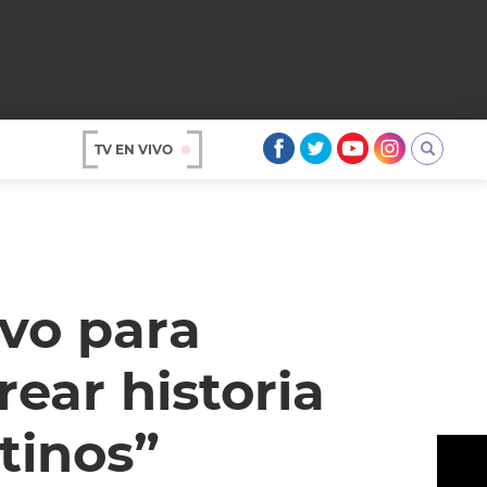
TV EN VIVO
AR
ivo para
rear historia
tinos”
OS
A