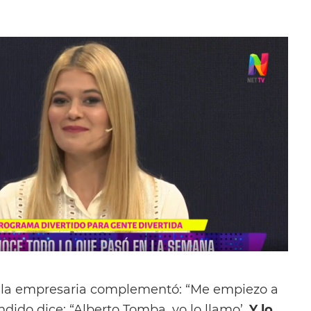
, la empresaria complementó: “Me empiezo a
ndido dice: “Alberto Tomba, yo lo llamo’.
Y lo