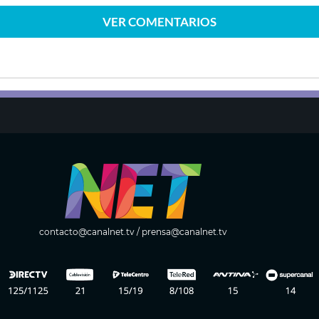
VER
COMENTARIOS
contacto@canalnet.tv
/
prensa@canalnet.tv