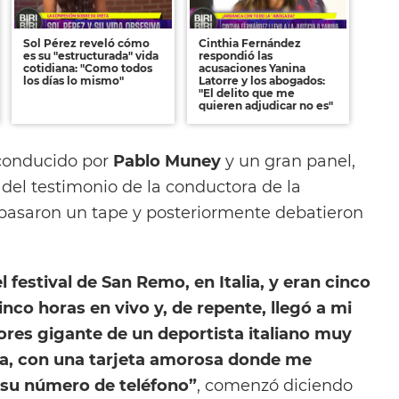
Sol Pérez reveló cómo
Cinthia Fernández
es su "estructurada" vida
respondió las
cotidiana: "Como todos
acusaciones Yanina
los días lo mismo"
Latorre y los abogados:
"El delito que me
quieren adjudicar no es"
conducido por
Pablo Muney
y un gran panel,
el testimonio de la conductora de la
repasaron un tape y posteriormente debatieron
 festival de San Remo, en Italia, y eran cinco
nco horas en vivo y, de repente, llegó a mi
ores gigante de un deportista italiano muy
a, con una tarjeta amorosa donde me
a su número de teléfono”
, comenzó diciendo