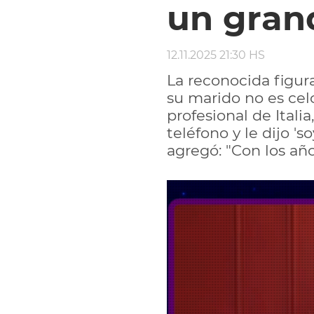
un gran
12.11.2025 21:30 HS
La reconocida figur
su marido no es cel
profesional de Itali
teléfono y le dijo 's
agregó: "Con los a