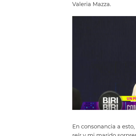
Valeria Mazza.
En consonancia a esto
reír y mi marido sorpre