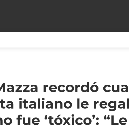
+CARAS
CINE NET
HAIR RECOVERY
TODOS PODEMOS VIAJ
LOS CIELOS
GOSSIP
PARES DE COMEDIA
 Mazza recordó cu
X ARGENTINA
ENTROMETIDOS EN LA TELE
FIESTAS ARGENTINAS
ta italiano le regal
TV
ENTRE NOS
BELLEZA FASHION
OCIOS
MODO FONTEVECCHIA
FULL FACE TV
o fue ‘tóxico’: “Le
RA UN CAMBIO
PERIODISMO PURO
DESAFÍO 10 AÑOS MEN
REPERFILAR
AGENDA CORPORATIV