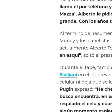
llamo él por teléfono y
Mazza’, Alberto le pidi
grande. Con los años
Al término del resumen
Muney y los panelistas
actualmente Alberto To
en esquí”
, soltó el pre
Durante el tape, tambi
Siciliani
en el que revel
celular ni deja que se l
Pugin
expresó:
“He che
busca encuentra. En 
regalado el celu y cua
algún momento espíam