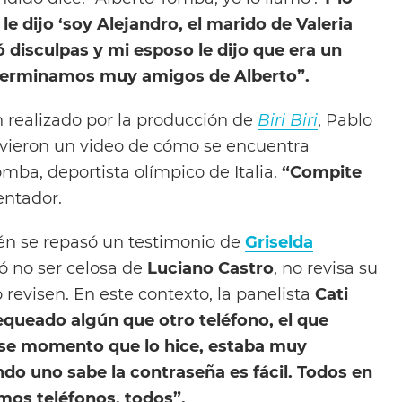
 le dijo ‘soy Alejandro, el marido de Valeria
ó disculpas y mi esposo le dijo que era un
 terminamos muy amigos de Alberto”.
 realizado por la producción de
Biri Biri
, Pablo
 vieron un video de cómo se encuentra
mba, deportista olímpico de Italia.
“Compite
sentador.
én se repasó un testimonio de
Griselda
ó no ser celosa de
Luciano Castro
, no revisa su
o revisen. En este contexto, la panelista
Cati
queado algún que otro teléfono, el que
ese momento que lo hice, estaba muy
ndo uno sabe la contraseña es fácil. Todos en
os teléfonos, todos”.